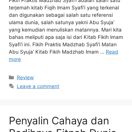
Fikih Praktis Madzhab Syafi’i adalah salah satu
terjemah kitab Fiqih Imam Syafi’i yang terkenal
dan digunakan sebagai salah satu referensi
ulama dunia, salah satunya yakni Abu Syuja’
yang kemudian menuliskan matannya. Mari kita
bahas meliputi apa saja isi dari Kitab Fikih Imam
Syafi’i ini. Fikih Praktis Madzhab Syafi’i Matan
Abu Syuja’ Kitab Fikih Madzhab Imam …
Read
more
Categories
Review
Leave a comment
Penyalin Cahaya dan