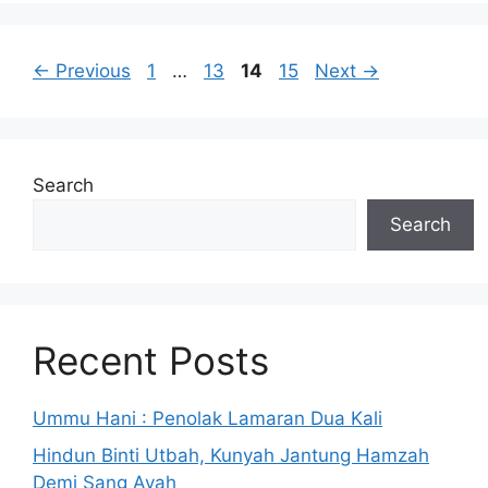
Page
Page
Page
Page
←
Previous
1
…
13
14
15
Next
→
Search
Search
Recent Posts
Ummu Hani : Penolak Lamaran Dua Kali
Hindun Binti Utbah, Kunyah Jantung Hamzah
Demi Sang Ayah