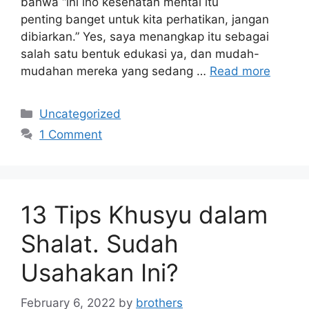
bahwa “ini lho kesehatan mental itu
penting banget untuk kita perhatikan, jangan
dibiarkan.” Yes, saya menangkap itu sebagai
salah satu bentuk edukasi ya, dan mudah-
mudahan mereka yang sedang …
Read more
Categories
Uncategorized
1 Comment
13 Tips Khusyu dalam
Shalat. Sudah
Usahakan Ini?
February 6, 2022
by
brothers