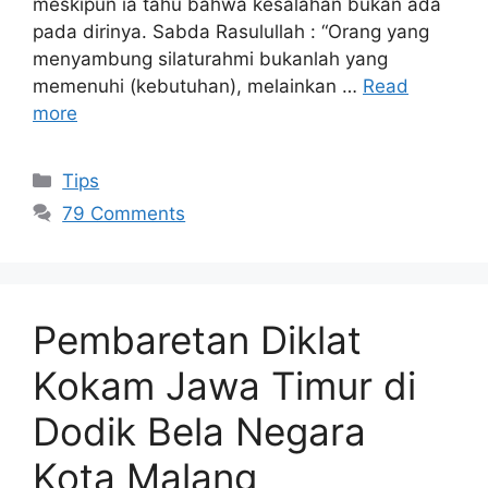
meskipun ia tahu bahwa kesalahan bukan ada
pada dirinya. Sabda Rasulullah : “Orang yang
menyambung silaturahmi bukanlah yang
memenuhi (kebutuhan), melainkan …
Read
more
Categories
Tips
79 Comments
Pembaretan Diklat
Kokam Jawa Timur di
Dodik Bela Negara
Kota Malang