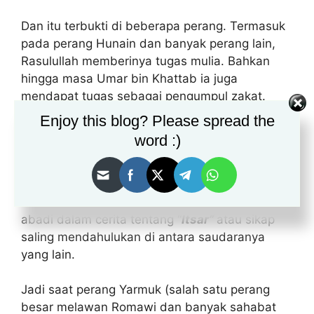
Dan itu terbukti di beberapa perang. Termasuk
pada perang Hunain dan banyak perang lain,
Rasulullah memberinya tugas mulia. Bahkan
hingga masa Umar bin Khattab ia juga
mendapat tugas sebagai pengumpul zakat.
Hingga ia juga bergabung pada perang Yarmuk
Enjoy this blog? Please spread the
bersama Khalid bin Walid.
word :)
Dalam perang Yarmuk ini, Ikrimah menjadi
legenda yang luar biasa karena seorang anak
Abu Jahal justru menjadi contoh yang kisahnya
abadi dalam cerita tentang “
Itsar”
atau sikap
saling mendahulukan di antara saudaranya
yang lain.
Jadi saat perang Yarmuk (salah satu perang
besar melawan Romawi dan banyak sahabat