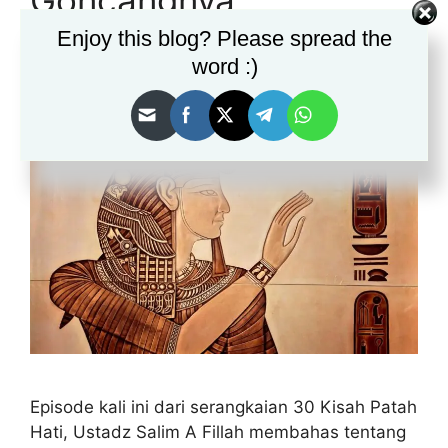
Goncangnya
Kekaisaran Romawi
Enjoy this blog? Please spread the
word :)
February 27, 2026
by
brothers
Episode kali ini dari serangkaian 30 Kisah Patah
Hati, Ustadz Salim A Fillah membahas tentang