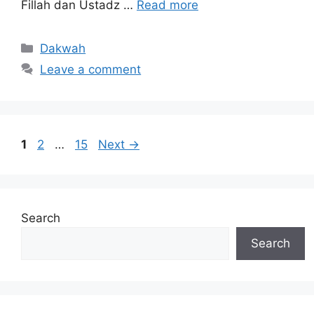
Fillah dan Ustadz …
Read more
Categories
Dakwah
Leave a comment
Page
Page
Page
1
2
…
15
Next
→
Search
Search