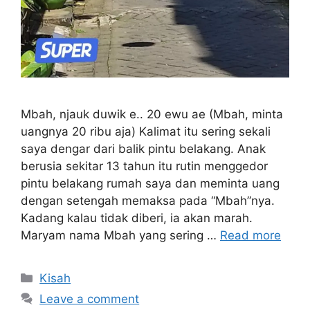
Mbah, njauk duwik e.. 20 ewu ae (Mbah, minta
uangnya 20 ribu aja) Kalimat itu sering sekali
saya dengar dari balik pintu belakang. Anak
berusia sekitar 13 tahun itu rutin menggedor
pintu belakang rumah saya dan meminta uang
dengan setengah memaksa pada “Mbah”nya.
Kadang kalau tidak diberi, ia akan marah.
Maryam nama Mbah yang sering …
Read more
Categories
Kisah
Leave a comment