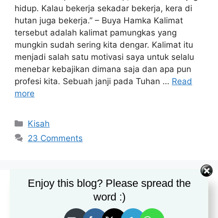
hidup. Kalau bekerja sekadar bekerja, kera di
hutan juga bekerja.” – Buya Hamka Kalimat
tersebut adalah kalimat pamungkas yang
mungkin sudah sering kita dengar. Kalimat itu
menjadi salah satu motivasi saya untuk selalu
menebar kebajikan dimana saja dan apa pun
profesi kita. Sebuah janji pada Tuhan …
Read
more
Categories
Kisah
23 Comments
Enjoy this blog? Please spread the
50 Tahun Mengabdi,
word :)
Yuk Jadikan Sang