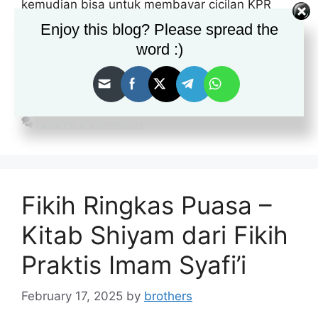
kemudian bisa untuk membayar cicilan KPR
tersebut ke bank. Hal tersebut bisa membuat
Enjoy this blog? Please spread the
Anda mempunyai rumah impian dengan …
Read
word :)
more
Categories
Info
Leave a comment
Fikih Ringkas Puasa –
Kitab Shiyam dari Fikih
Praktis Imam Syafi’i
February 17, 2025
by
brothers