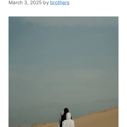
March 3, 2025
by
brothers