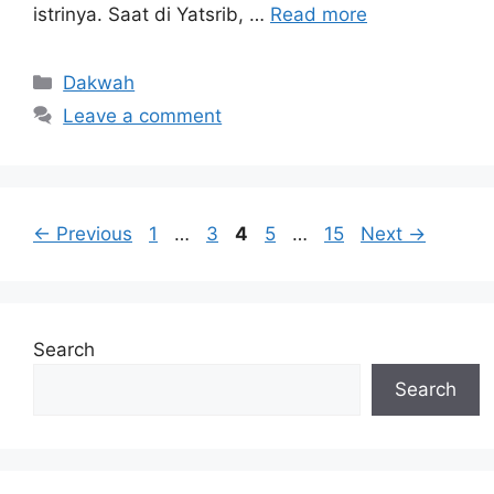
istrinya. Saat di Yatsrib, …
Read more
Categories
Dakwah
Leave a comment
Page
Page
Page
Page
Page
←
Previous
1
…
3
4
5
…
15
Next
→
Search
Search