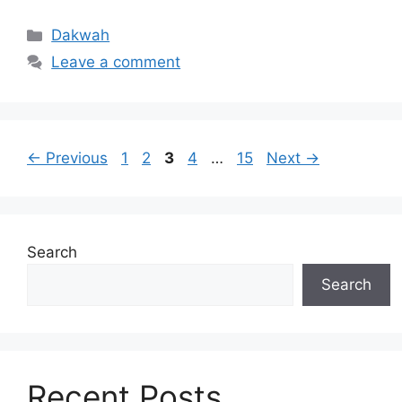
Categories
Dakwah
Leave a comment
Page
Page
Page
Page
Page
←
Previous
1
2
3
4
…
15
Next
→
Search
Search
Recent Posts