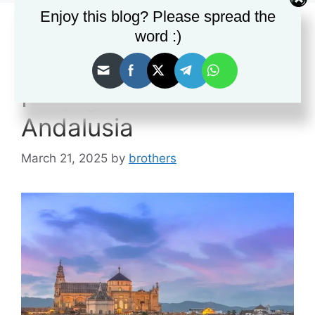
Enjoy this blog? Please spread the
Sayyidah Al Hurra,
word :)
Perempuan Peradaban
Penjaga Terakhir
Andalusia
March 21, 2025
by
brothers