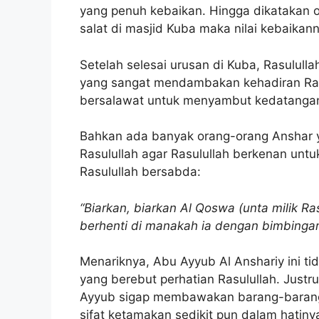
yang penuh kebaikan. Hingga dikatakan o
salat di masjid Kuba maka nilai kebaikan
Setelah selesai urusan di Kuba, Rasulull
yang sangat mendambakan kehadiran Rasu
bersalawat untuk menyambut kedatangan
Bahkan ada banyak orang-orang Anshar ya
Rasulullah agar Rasulullah berkenan unt
Rasulullah bersabda:
“Biarkan, biarkan Al Qoswa (unta milik Ra
berhenti di manakah ia dengan bimbingan
Menariknya, Abu Ayyub Al Anshariy ini t
yang berebut perhatian Rasulullah. Justr
Ayyub sigap membawakan barang-barang R
sifat ketamakan sedikit pun dalam hati