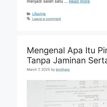
menjadi salah satu …
Read more
Categories
Lifestyle
Leave a comment
Mengenal Apa Itu P
Tanpa Jaminan Sert
March 7, 2025
by
brothers