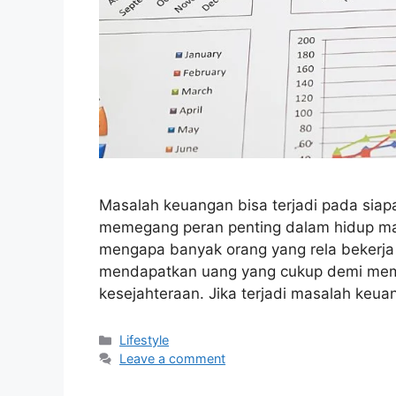
Masalah keuangan bisa terjadi pada siapa
memegang peran penting dalam hidup ma
mengapa banyak orang yang rela bekerja 
mendapatkan uang yang cukup demi mem
kesejahteraan. Jika terjadi masalah ke
Categories
Lifestyle
Leave a comment