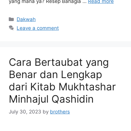
yang mana ya? Resep Bahagia …
Read more
Categories
Dakwah
Leave a comment
Cara Bertaubat yang
Benar dan Lengkap
dari Kitab Mukhtashar
Minhajul Qashidin
July 30, 2023
by
brothers