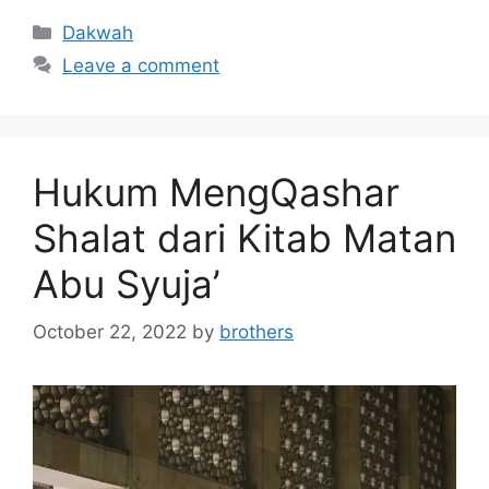
Categories
Dakwah
Leave a comment
Hukum MengQashar
Shalat dari Kitab Matan
Abu Syuja’
October 22, 2022
by
brothers