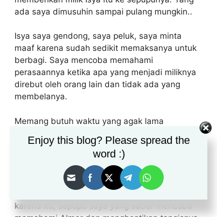
ada saya dimusuhin sampai pulang mungkin..
Isya saya gendong, saya peluk, saya minta
maaf karena sudah sedikit memaksanya untuk
berbagi. Saya mencoba memahami
perasaannya ketika apa yang menjadi miliknya
direbut oleh orang lain dan tidak ada yang
membelanya.
Memang butuh waktu yang agak lama
mendamaikan Isya dan Almer, membuat
Enjoy this blog? Please spread the
mereka berhenti menangis dan mencoba
word :)
memahami perasaan mereka yang sudah pasti
kesal. Namun ya begitulah, kalau kita
mengorbankan salah satu anak agar yang
nangis
satu saja, ya tentu tidak adil. Oleh
karena itu, sepupu saya yang sabar mencoba