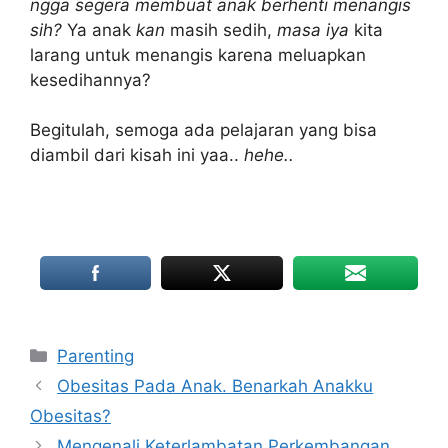
ngga segera membuat anak berhenti menangis
sih?
Ya anak
kan
masih sedih,
masa iya
kita
larang untuk menangis karena meluapkan
kesedihannya?
Begitulah, semoga ada pelajaran yang bisa
diambil dari kisah ini yaa..
hehe..
Categories
Parenting
Obesitas Pada Anak. Benarkah Anakku
Obesitas?
Mengenali Keterlambatan Perkembangan