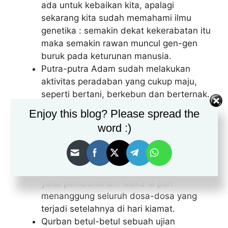
ada untuk kebaikan kita, apalagi
sekarang kita sudah memahami ilmu
genetika : semakin dekat kekerabatan itu
maka semakin rawan muncul gen-gen
buruk pada keturunan manusia.
Putra-putra Adam sudah melakukan
aktivitas peradaban yang cukup maju,
seperti bertani, berkebun dan berternak.
Hal ini menunjukkan bahwa Adam adalah
Enjoy this blog? Please spread the
makhluk yang istimewa, dan ia
word :)
membawa ilmu dan kecerdasan untuk
membangun peradaban manusia, bukan
hasil dari evolusi.
Qabil adalah pelopor dari dosa besar,
yaitu pembunuhan. Maka ia pun
menanggung seluruh dosa-dosa yang
terjadi setelahnya di hari kiamat.
Qurban betul-betul sebuah ujian