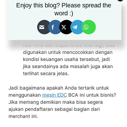
Setiap transaksi yang masuk dapat dicek
Enjoy this blog? Please spread the
secara mudah riwayatnya, termasuk
word :)
diantaranya ketika Anda ingin melihat
atau melakukan evaluasi keuangan juga
tidak perlu lagi khawatir, karena setiap
dana yang masuk akan tercatat secara
real-time dan dapat Anda lihat lagi, bisa
digunakan untuk mencocokkan dengan
kondisi keuangan usaha tersebut, jadi
jika seandainya ada masalah juga akan
terlihat secara jelas.
Jadi bagaimana apakah Anda tertarik untuk
menggunakan
mesin EDC
BCA ini untuk bisnis?
Jika memang demikian maka bisa segera
ajukan pendaftaran sebagai bagian dari
merchant ini.